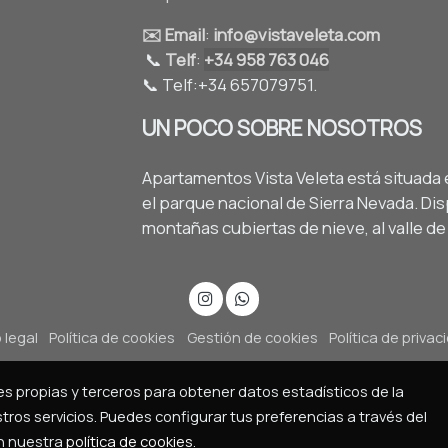
✉️ Email
:
info@vistaveleta.com
📞
Telf
:
+34 958 763 046
📞 Telf:+34 657079751.
UN POCO SOBRE NOSOTROS
Apartamentos Vista Veleta está situada e
el parque nacional de Sierra Nevada. Dis
montañas cubiertas de nieve, al valle de 
 legal
Política de cookies
Gestión de cookies
Política de privac
ies propias y terceros para obtener datos estadísticos de la
ros servicios. Puedes configurar tus preferencias a través del
en nuestra
política de cookies
.