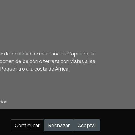
n la localidad de montaña de Capileira, en
ponen de balcón o terraza con vistas a las
Poqueira o a la costa de África.
idad
Configurar
Rechazar
Aceptar